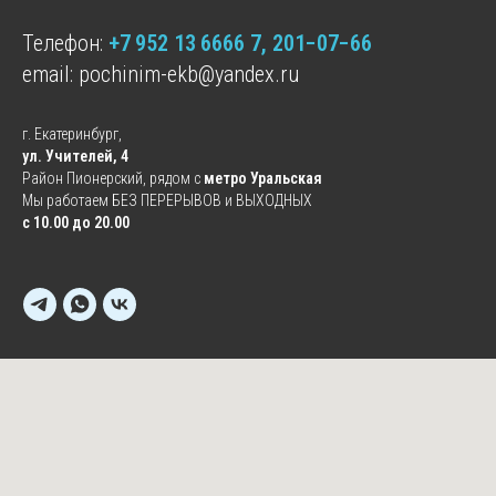
© Сервисный центр "ПОЧИНИМ" 2010-2025
Телефон:
+7 952 13 6666 7
, 201−07−66
Политика конфиденциальности
email:
pochinim-ekb@yandex.ru
Вся представленная на сайте информация,
касающаяся сроков, стоимости и порядка
предоставления услуг, носит информационный
характер и ни при каких условиях не является
публичной офертой, определяемой положениями
г. Екатеринбург,
Статьи 437(2) Гражданского кодекса РФ.
ул. Учителей, 4
Район Пионерский, рядом с
метро Уральская
Мы работаем БЕЗ ПЕРЕРЫВОВ и ВЫХОДНЫХ
с 10.00 до 20.00