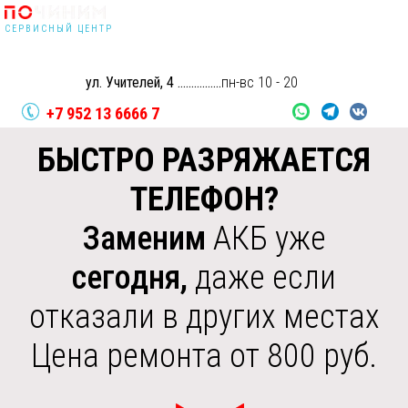
г. Екатеринбург
СЕРВИСНЫЙ ЦЕНТР
Без выходных
поЧИНИМ:
занимаемся сложным ремонтом
Без перерывов
цифровой техники
Качественно с гарантией от 3 месяцев
ул. Учителей, 4 ................
пн-вс 10 - 20
БЫСТРО РАЗРЯЖАЕТСЯ
+7 952 13 6666 7
ТЕЛЕФОН?
🛵
ЗАКАЗАТЬ
Заменим
АКБ уже
 . . . . . . . . . . . . . . . . . . . . . . . . . . . . . . . . . . . . . . . . . . . . . . . . . . . . . . . .
КУРЬЕРА
. . . . . .
сегодня,
даже если
по
ЧИНИМ
 . . . . . . . . . . . . . . . . . . . . . . . . . . . . . . . . . . . . . . . . . . . . . . . . . . . . . . . .
отказали в других местах
. . . . .
Цена ремонта от 800 руб.
+7 952 13 6666 7