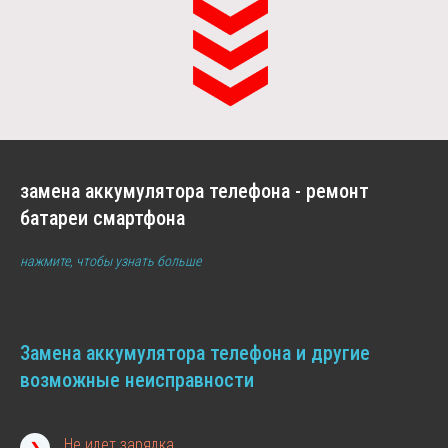
замена аккумулятора телефона - ремонт
батареи смартфона
нажмите, чтобы узнать больше
Замена аккумулятора телефона и другие
возможные неисправности
ЗАМЕНА АККУМУЛЯТОРА ТЕЛЕФОНА
ДРУГИХ МОДЕЛЕЙ
Запчасти в наличии. Фиксированная цена. Гарантия.
Не идет зарядка