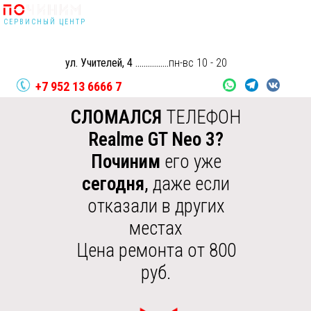
г. Екатеринбург
СЕРВИСНЫЙ ЦЕНТР
Без выходных
поЧИНИМ:
занимаемся сложным ремонтом
Без перерывов
цифровой техники
Качественно с гарантией от 3 месяцев
ул. Учителей, 4 ................
пн-вс 10 - 20
+7 952 13 6666 7
СЛОМАЛСЯ
ТЕЛЕФОН
🛵
ЗАКАЗАТЬ
 . . . . . . . . . . . . . . . . . . . . . . . . . . . . . . . . . . . . . . . . . . . . . . . . . . . . . . . .
Realme GT Neo 3?
КУРЬЕРА
. . . . . .
по
ЧИНИМ
Починим
его уже
 . . . . . . . . . . . . . . . . . . . . . . . . . . . . . . . . . . . . . . . . . . . . . . . . . . . . . . . .
. . . . .
сегодня
,
даже если
отказали в других
местах
+7 952 13 6666 7
Цена ремонта от 800
руб.
РЕМОНТ REALME GT NEO 3 В ЕКАТЕРИНБУРГЕ