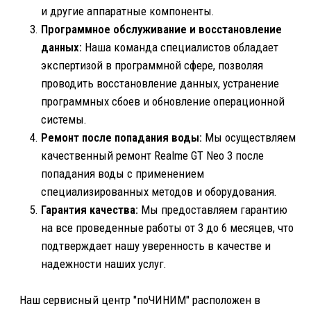
моделей
Realme C25s
Реалми 8
Реалми C3
Pro
Narzo 50
Prime
Realme GT Neo
Реалми 9
Narzo 50
3
Prime
Реалми C55
Реалми C33
Realme 11 Pro
БЕСПЛАТНАЯ КОНСУЛЬТАЦИЯ