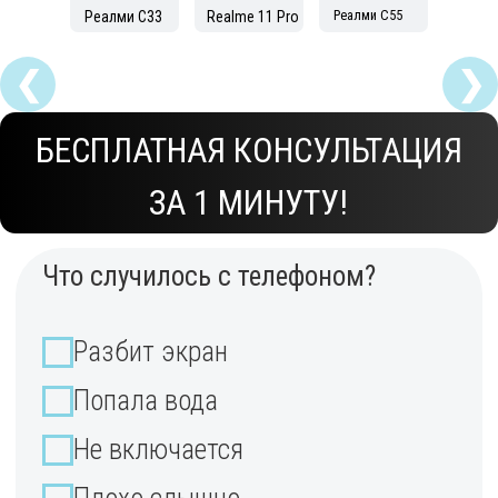
ОТЗЫВЫ НАШИХ
❮
❯
КЛИЕНТОВ
ВИДЕО ПО
ВОССТАНОВЛЕНИЮ
я техника заработает как новая
уже через 15 минут.
идов электроники в Екатеринбурге, фиксируем цену д
Гарантия
на все виды услуг!