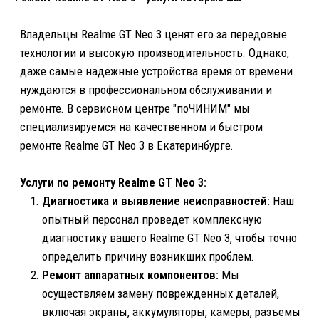
специализированных методов и оборудования.
Гарантия качества:
Мы предоставляем гарантию
на все проведенные работы от 3 до 6 месяцев, что
подтверждает нашу уверенность в качестве и
надежности наших услуг.
Наш сервисный центр "поЧИНИМ" расположен в
удобном месте Екатеринбурга, обеспечивая легкий
доступ как для жителей, так и для гостей города. Вы
можете найти нас по двум адресам: на улице Учителей,
4, в Пионерском районе, недалеко от
Железнодорожного вокзала.
Необходимость в ремонте Realme GT Neo 3 может
возникнуть в любой момент, поэтому мы работаем для
вас каждый день с 10 утра до 20 вечера. Для удобства
вы также можете связаться с нами по телефонам:
+7(343) 201-07-66, +7(952) 136-666-7.
Доверьте свой Realme GT Neo 3 профессионалам!
Обратившись к нам, вы получите надежный и
качественный ремонт с гарантированным результатом.
Ремонт телефонов Realme других