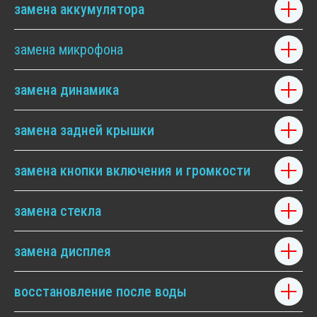
замена аккумулятора
замена микрофона
замена динамика
замена задней крышки
замена кнопки включения и громкости
замена стекла
замена дисплея
Ремонт Realme GT Neo 3 - услуги которые мы
предоставляем
восстановление после воды
Владельцы Realme GT Neo 3 ценят его за передовые
технологии и высокую производительность. Однако,