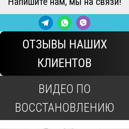
г. Екатеринбург, ул. Учителей, 4
pochinim-ekb@yandex.ru
+79521366667
© Сервисный центр "ПОЧИНИМ" 2010-2025
Политика конфиденциальности
Вся представленная на сайте информация,
касающаяся сроков, стоимости и порядка
предоставления услуг, носит информационный
характер и ни при каких условиях не является
публичной офертой, определяемой положениями
Статьи 437(2) Гражданского кодекса РФ.