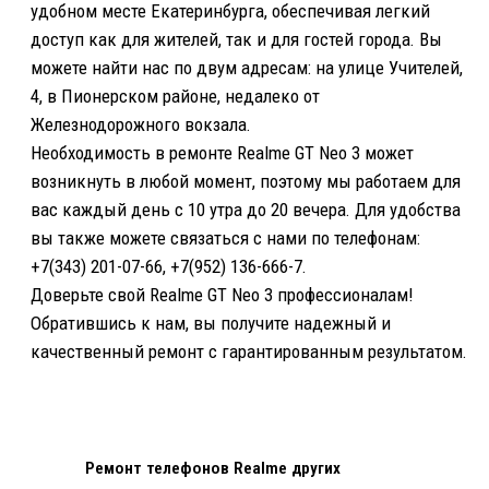
ЗА 1 МИНУТУ!
Что случилось с телефоном?
Разбит экран
Попала вода
Не включается
Плохо слышно
Не заряжается
Плохо работает динамик
Другая проблема