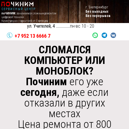
г. Екатеринбург
СЕРВИСНЫЙ ЦЕНТР
Без выходных
поЧИНИМ:
занимаемся сложным ремонтом
Без перерывов
цифровой техники
Качественно с гарантией от 3 месяцев
ул. Учителей, 4 ................
пн-вс 10 - 20
СЛОМАЛСЯ
+7 952 13 6666 7
КОМПЬЮТЕР ИЛИ
МОНОБЛОК?
🛵
ЗАКАЗАТЬ
 . . . . . . . . . . . . . . . . . . . . . . . . . . . . . . . . . . . . . . . . . . . . . . . . . . . . . . . .
КУРЬЕРА
Починим
его уже
. . . . . .
по
ЧИНИМ
сегодня,
даже если
 . . . . . . . . . . . . . . . . . . . . . . . . . . . . . . . . . . . . . . . . . . . . . . . . . . . . . . . .
отказали в других
. . . . .
местах
Цена ремонта от 800
руб.
+7 952 13 6666 7