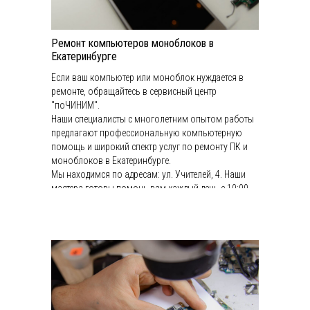
Ремонт компьютеров моноблоков в
Екатеринбурге
Если ваш компьютер или моноблок нуждается в
ремонте, обращайтесь в сервисный центр
"поЧИНИМ".
Наши специалисты с многолетним опытом работы
предлагают профессиональную компьютерную
помощь и широкий спектр услуг по ремонту ПК и
моноблоков в Екатеринбурге.
Мы находимся по адресам: ул. Учителей, 4. Наши
мастера готовы помочь вам каждый день с 10:00
до 20:00. Свяжитесь с нами по телефонам: +7(343)
201-07-66 и +7(952) 136-666-7.
Способы оплаты:
Оплата картами