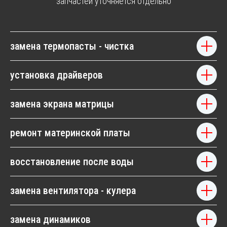
запчастей уточняется отдельно
замена термопасты - чистка
установка драйверов
замена экрана матрицы
МЫ РЕМОНТИРУЕМ МОНОБЛОКИ ВСЕХ
ИЗВЕСТНЫХ БРЕНДОВ
ремонт материнской платы
Запчасти в наличии. Фиксированная цена. Гарантия.
HP
ASUS
ACER
восстановление после воды
замена вентилятора - кулера
Другие модели...
Другие модели...
Другие модели...
замена динамиков
LENOVO
DELL
MSI