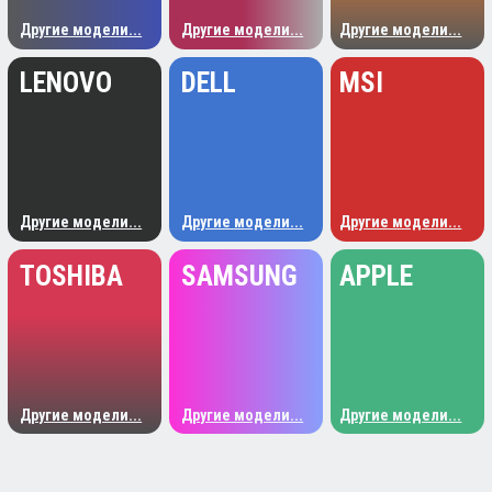
Сильно греется
Искажение изображения
Нет изображения
Не крутится вентилятор
Не включается
Не устанавливаются драйвера
Другая проблема
Узнать стоимость