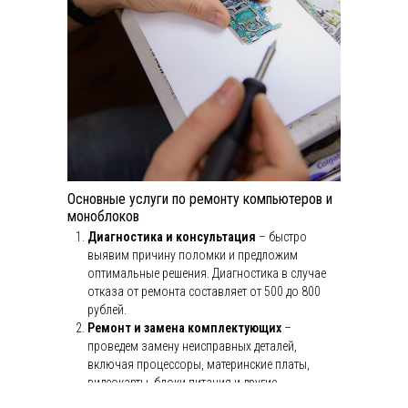
Онлайн перевод
Оплата по счету для юр. лиц
по
ЧИНИМ
СЕРВИСНЫЙ ЦЕНТР
ИП Храпов В.В.
ИНН 502238235920
Основные услуги по ремонту компьютеров и
ОГРН 315665800048269
моноблоков
г. Екатеринбург, ул. Учителей, 4
Диагностика и консультация
– быстро
выявим причину поломки и предложим
pochinim-ekb@yandex.ru
оптимальные решения. Диагностика в случае
+79521366667
отказа от ремонта составляет от 500 до 800
рублей.
Ремонт и замена комплектующих
–
проведем замену неисправных деталей,
© Сервисный центр "ПОЧИНИМ" 2010-2025
включая процессоры, материнские платы,
Политика конфиденциальности
видеокарты, блоки питания и другие
Вся представленная на сайте информация,
касающаяся сроков, стоимости и порядка
компоненты.